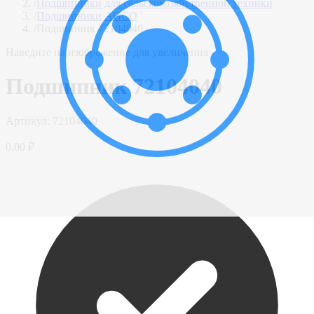
/
Подшипники для сельскохозяйственной техники
/
Подшипники AGCO
/
Подшипник 72104040
Наведите на изображение для увеличения
Подшипник 72104040
Артикул:
72104040
0,00 ₽