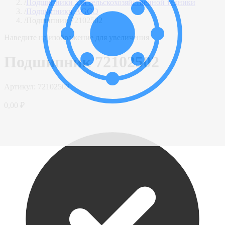
/
Подшипники для сельскохозяйственной техники
/
Подшипники AGCO
/
Подшипник 72102502
Наведите на изображение для увеличения
Подшипник 72102502
Артикул:
72102502
0,00 ₽