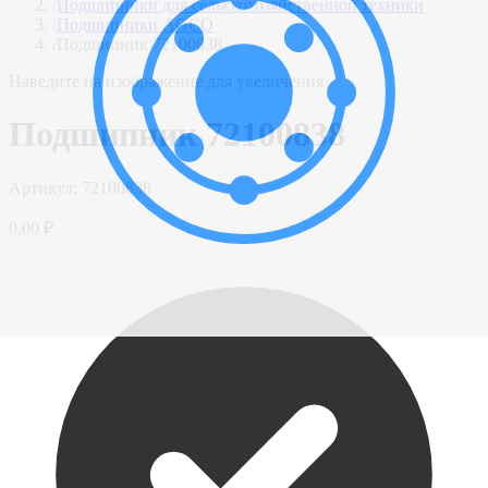
/
Подшипники для сельскохозяйственной техники
/
Подшипники AGCO
/
Подшипник 72100838
Наведите на изображение для увеличения
Подшипник 72100838
Артикул:
72100838
0,00 ₽