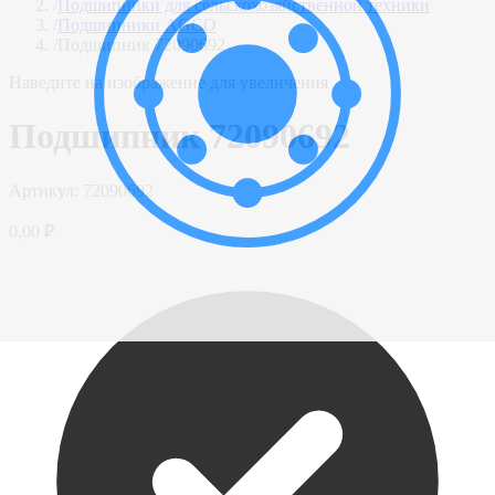
/
Подшипники для сельскохозяйственной техники
/
Подшипники AGCO
/
Подшипник 72090692
Наведите на изображение для увеличения
Подшипник 72090692
Артикул:
72090692
0,00 ₽