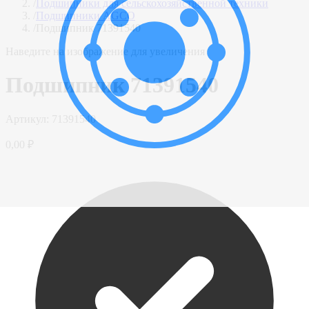
/
Подшипники для сельскохозяйственной техники
/
Подшипники AGCO
/
Подшипник 71391540
Наведите на изображение для увеличения
Подшипник 71391540
Артикул:
71391540
0,00 ₽