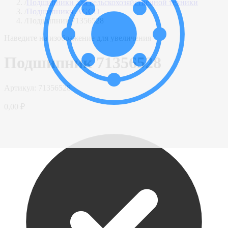
/
Подшипники для сельскохозяйственной техники
/
Подшипники AGCO
/
Подшипник 71356528
Наведите на изображение для увеличения
Подшипник 71356528
Артикул:
71356528
0,00 ₽