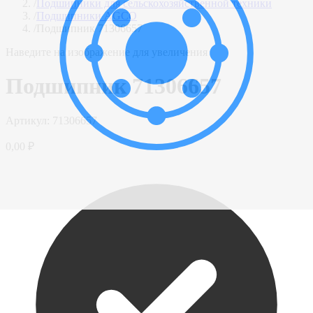
/
Подшипники для сельскохозяйственной техники
/
Подшипники AGCO
/
Подшипник 71306657
Наведите на изображение для увеличения
Подшипник 71306657
Артикул:
71306657
0,00 ₽