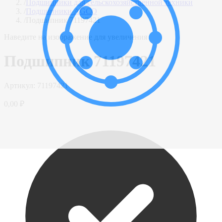
/
Подшипники для сельскохозяйственной техники
/
Подшипники AGCO
/
Подшипник 71197421
Наведите на изображение для увеличения
Подшипник 71197421
Артикул:
71197421
0,00 ₽