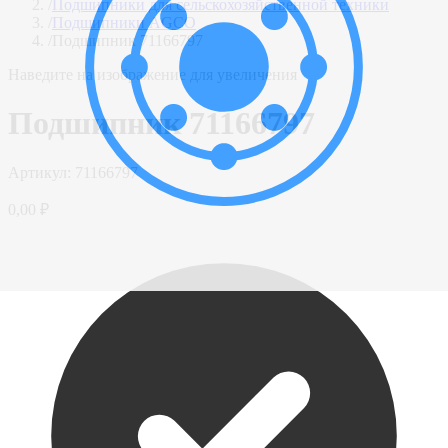
/
Подшипники для сельскохозяйственной техники
/
Подшипники AGCO
/
Подшипник 71166797
Наведите на изображение для увеличения
Подшипник 71166797
Артикул:
71166797
0,00 ₽