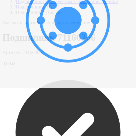
/
Подшипники для сельскохозяйственной техники
/
Подшипники AGCO
/
Подшипник 71166366
Наведите на изображение для увеличения
Подшипник 71166366
Артикул:
71166366
0,00 ₽