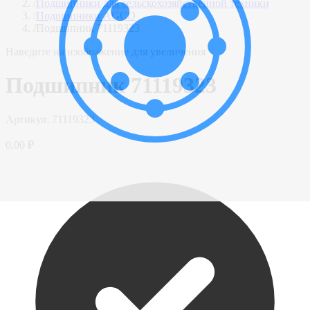
/
Подшипники для сельскохозяйственной техники
/
Подшипники AGCO
/
Подшипник 71119323
Наведите на изображение для увеличения
Подшипник 71119323
Артикул:
71119323
0,00 ₽