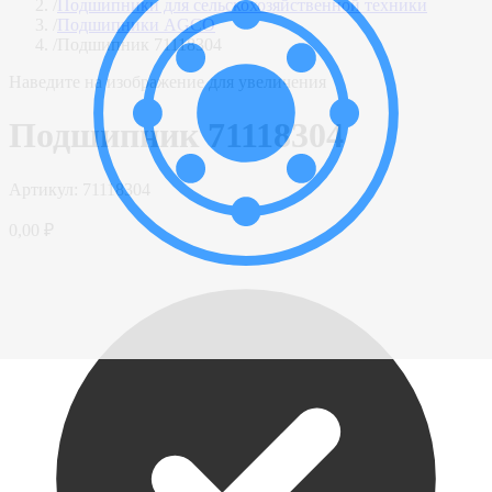
/
Подшипники для сельскохозяйственной техники
/
Подшипники AGCO
/
Подшипник 71118304
Наведите на изображение для увеличения
Подшипник 71118304
Артикул:
71118304
0,00 ₽