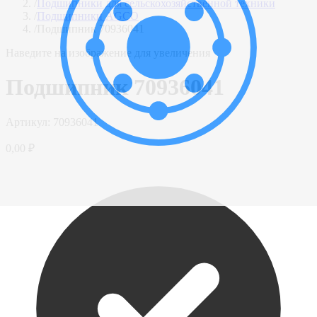
/
Подшипники для сельскохозяйственной техники
/
Подшипники AGCO
/
Подшипник 70936041
Наведите на изображение для увеличения
Подшипник 70936041
Артикул:
70936041
0,00 ₽