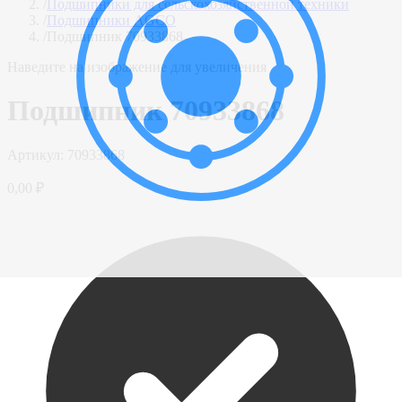
/
Подшипники для сельскохозяйственной техники
/
Подшипники AGCO
/
Подшипник 70933868
Наведите на изображение для увеличения
Подшипник 70933868
Артикул:
70933868
0,00 ₽