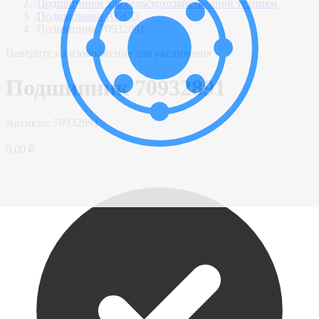
/
Подшипники для сельскохозяйственной техники
/
Подшипники AGCO
/
Подшипник 70932891
Наведите на изображение для увеличения
Подшипник 70932891
Артикул:
70932891
0,00 ₽