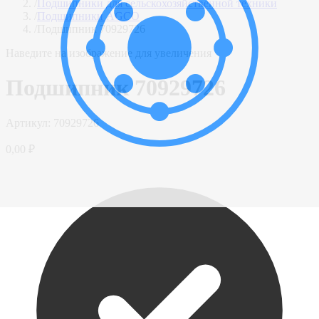
/
Подшипники для сельскохозяйственной техники
/
Подшипники AGCO
/
Подшипник 70929726
Наведите на изображение для увеличения
Подшипник 70929726
Артикул:
70929726
0,00 ₽