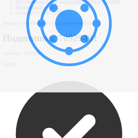
/
Подшипники для сельскохозяйственной техники
/
Подшипники AGCO
/
Подшипник 70929401
Наведите на изображение для увеличения
Подшипник 70929401
Артикул:
70929401
0,00 ₽