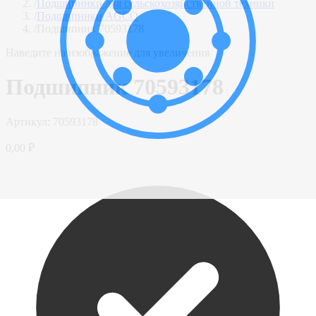
/
Подшипники для сельскохозяйственной техники
/
Подшипники AGCO
/
Подшипник 70593178
Наведите на изображение для увеличения
Подшипник 70593178
Артикул:
70593178
0,00 ₽