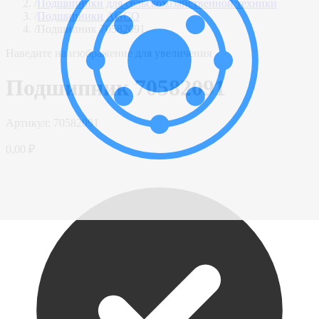
/
Подшипники для сельскохозяйственной техники
/
Подшипники AGCO
/
Подшипник 70582091
Наведите на изображение для увеличения
Подшипник 70582091
Артикул:
70582091
0,00 ₽