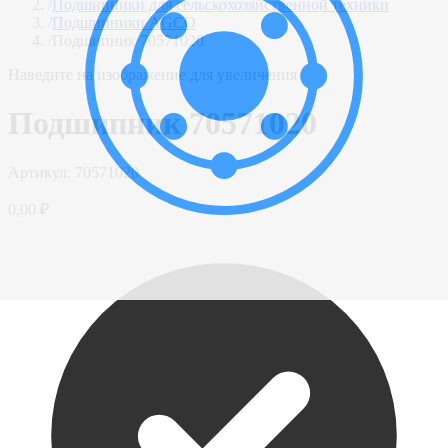
/
Подшипники для сельскохозяйственной техники
/
Подшипники AGCO
/
Подшипник 70571020
Наведите на изображение для увеличения
Подшипник 70571020
Артикул:
70571020
0,00 ₽