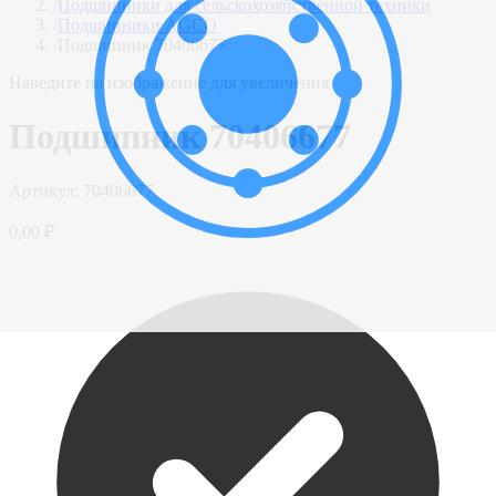
/
Подшипники для сельскохозяйственной техники
/
Подшипники AGCO
/
Подшипник 70406677
Наведите на изображение для увеличения
Подшипник 70406677
Артикул:
70406677
0,00 ₽