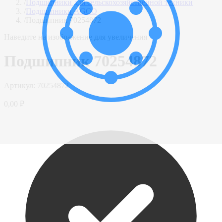
/
Подшипники для сельскохозяйственной техники
/
Подшипники AGCO
/
Подшипник 70254872
Наведите на изображение для увеличения
Подшипник 70254872
Артикул:
70254872
0,00 ₽