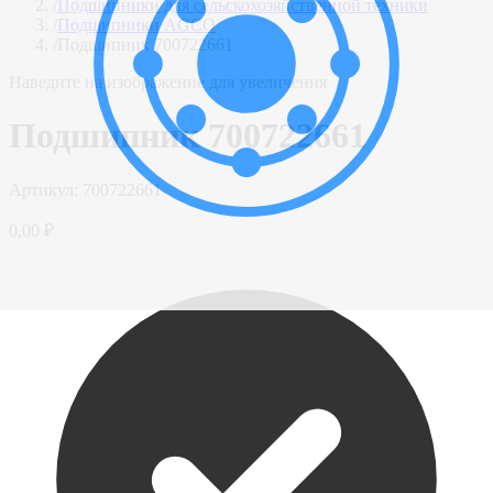
/
Подшипники для сельскохозяйственной техники
/
Подшипники AGCO
/
Подшипник 700722661
Наведите на изображение для увеличения
Подшипник 700722661
Артикул:
700722661
0,00 ₽