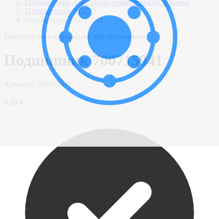
/
Подшипники для сельскохозяйственной техники
/
Подшипники AGCO
/
Подшипник 700715941
Наведите на изображение для увеличения
Подшипник 700715941
Артикул:
700715941
0,00 ₽