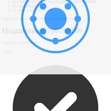
/
Подшипники для сельскохозяйственной техники
/
Подшипники AGCO
/
Подшипник 700709106
Наведите на изображение для увеличения
Подшипник 700709106
Артикул:
700709106
0,00 ₽