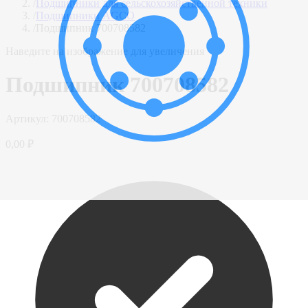
/
Подшипники для сельскохозяйственной техники
/
Подшипники AGCO
/
Подшипник 700708582
Наведите на изображение для увеличения
Подшипник 700708582
Артикул:
700708582
0,00 ₽