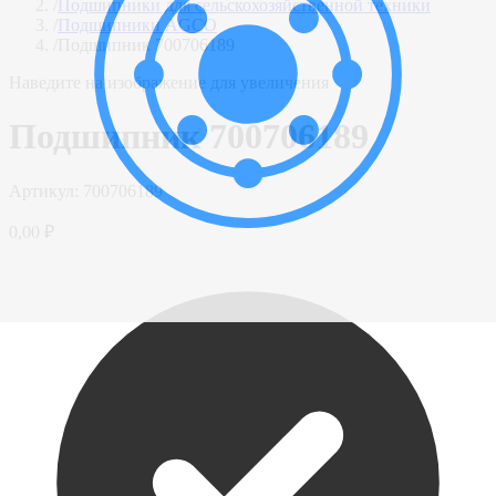
/
Подшипники для сельскохозяйственной техники
/
Подшипники AGCO
/
Подшипник 700706189
Наведите на изображение для увеличения
Подшипник 700706189
Артикул:
700706189
0,00 ₽