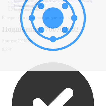
/
Подшипники для сельскохозяйственной техники
/
Подшипники AGCO
/
Подшипник 700703802
Наведите на изображение для увеличения
Подшипник 700703802
Артикул:
700703802
0,00 ₽