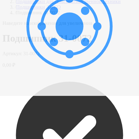
/
Подшипники для сельскохозяйственной техники
/
Подшипники AGCO
/
Подшипник 31-0072
Наведите на изображение для увеличения
Подшипник 31-0072
Артикул:
31-0072
0,00 ₽