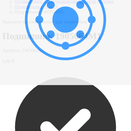
/
Подшипники для сельскохозяйственной техники
/
Подшипники AGCO
/
Подшипник 1905664M1
Наведите на изображение для увеличения
Подшипник 1905664M1
Артикул:
1905664M1
0,00 ₽