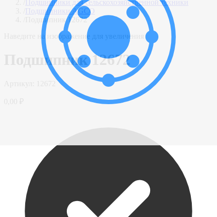
/
Подшипники для сельскохозяйственной техники
/
Подшипники AGCO
/
Подшипник 12672
Наведите на изображение для увеличения
Подшипник 12672
Артикул:
12672
0,00 ₽