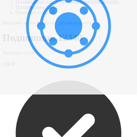
/
Подшипники для сельскохозяйственной техники
/
Подшипники AGCO
/
Подшипник 12340
Наведите на изображение для увеличения
Подшипник 12340
Артикул:
12340
0,00 ₽