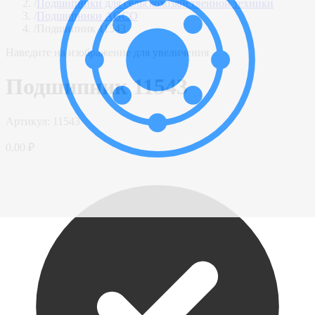
/
Подшипники для сельскохозяйственной техники
/
Подшипники AGCO
/
Подшипник 11543
Наведите на изображение для увеличения
Подшипник 11543
Артикул:
11543
0,00 ₽