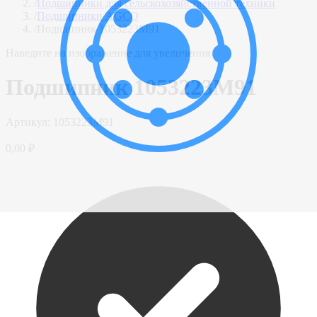
/
Подшипники для сельскохозяйственной техники
/
Подшипники AGCO
/
Подшипник 1053223M91
Наведите на изображение для увеличения
Подшипник 1053223M91
Артикул:
1053223M91
0,00 ₽